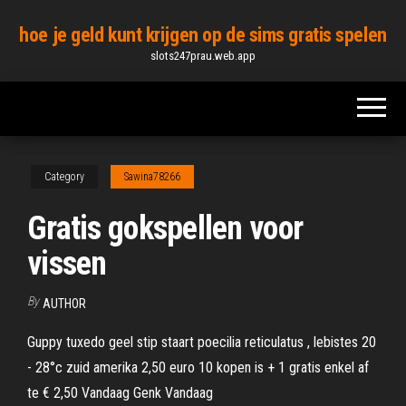
Skip
hoe je geld kunt krijgen op de sims gratis spelen
to
slots247prau.web.app
the
content
Category
Sawina78266
Gratis gokspellen voor
vissen
By
AUTHOR
Guppy tuxedo geel stip staart poecilia reticulatus , lebistes 20
- 28°c zuid amerika 2,50 euro 10 kopen is + 1 gratis enkel af
te € 2,50 Vandaag Genk Vandaag