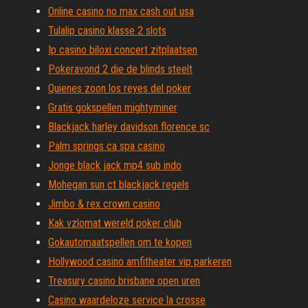
Online casino no max cash out usa
Tulalip casino klasse 2 slots
Ip casino biloxi concert zitplaatsen
Pokeravond 2 die de blinds steelt
Quienes zoon los reyes del poker
Gratis gokspellen mightyminer
Blackjack harley davidson florence sc
Palm springs ca spa casino
Jonge black jack mp4 sub indo
Mohegan sun ct blackjack regels
Jimbo & rex crown casino
Kak vzlomat wereld poker club
Gokautomaatspellen om te kopen
Hollywood casino amfitheater vip parkeren
Treasury casino brisbane open uren
Casino waardeloze service la crosse