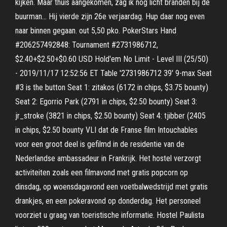
kijken. Maar thuis aangekomen, zag ik nog licht branden bij de
buurman… Hij vierde zijn 26e verjaardag. Hup daar nog even
naar binnen gegaan. out 5,50 pko. PokerStars Hand
#206257492848: Tournament #2731986712,
$2.40+$2.50+$0.60 USD Hold'em No Limit - Level III (25/50)
- 2019/11/17 12:52:56 ET Table '2731986712 39' 9-max Seat
#3 is the button Seat 1: zitakos (6172 in chips, $3.75 bounty)
Seat 2: Egorrio Park (2791 in chips, $2.50 bounty) Seat 3:
jr_stroke (3821 in chips, $2.50 bounty) Seat 4: tjibber (2405
in chips, $2.50 bounty VLI dat de Franse film Intouchables
voor een groot deel is gefilmd in de residentie van de
Nederlandse ambassadeur in Frankrijk. Het hostel verzorgt
activiteiten zoals een filmavond met gratis popcorn op
dinsdag, op woensdagavond een voetbalwedstrijd met gratis
drankjes, en een pokeravond op donderdag. Het personeel
voorziet u graag van toeristische informatie. Hostel Paulista