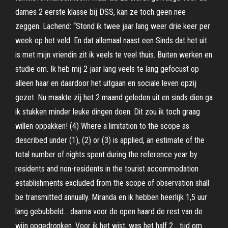
dames 2 eerste klasse bij DSS, kan ze toch geen nee
zeggen. Lachend: “Stond ik twee jaar lang weer drie keer per
week op het veld. En dat allemaal naast een Sinds dat het uit
is met mijn vriendin zit ik veels te veel thuis. Buiten werken en
studie om. Ik heb mij 2 jaar lang veels te lang gefocust op
alleen haar en daardoor het uitgaan en sociale leven opzij
gezet. Nu maakte zij het 2 maand geleden uit en sinds dien ga
ik stukken minder leuke dingen doen. Dit zou ik toch graag
willen oppakken! (4) Where a limitation to the scope as
described under (1), (2) or (3) is applied, an estimate of the
total number of nights spent during the reference year by
residents and non-residents in the tourist accommodation
establishments excluded from the scope of observation shall
be transmitted annually. Miranda en ik hebben heerlijk 1,5 uur
lang gebubbeld… daarna voor de open haard de rest van de
wijn opgedronken. Voor ik het wist, was het half 2… tijd om