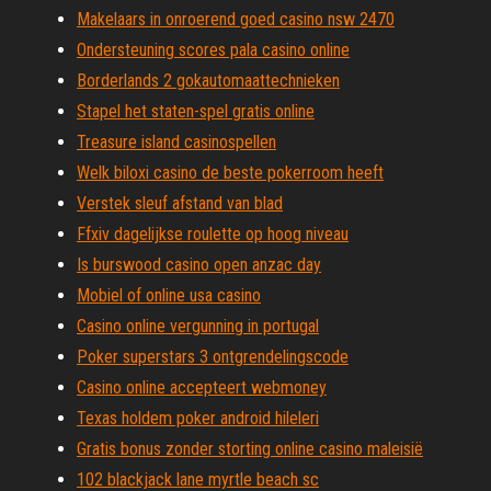
Makelaars in onroerend goed casino nsw 2470
Ondersteuning scores pala casino online
Borderlands 2 gokautomaattechnieken
Stapel het staten-spel gratis online
Treasure island casinospellen
Welk biloxi casino de beste pokerroom heeft
Verstek sleuf afstand van blad
Ffxiv dagelijkse roulette op hoog niveau
Is burswood casino open anzac day
Mobiel of online usa casino
Casino online vergunning in portugal
Poker superstars 3 ontgrendelingscode
Casino online accepteert webmoney
Texas holdem poker android hileleri
Gratis bonus zonder storting online casino maleisië
102 blackjack lane myrtle beach sc