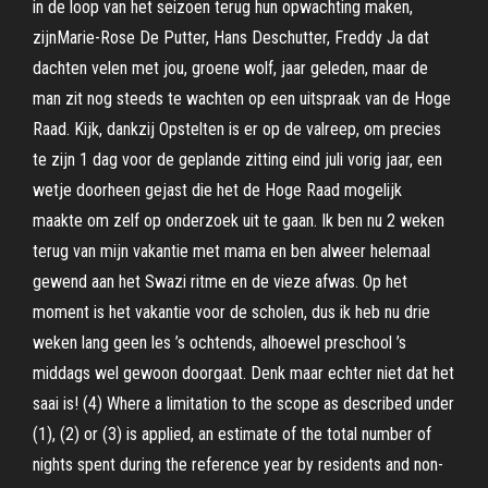
in de loop van het seizoen terug hun opwachting maken,
zijnMarie-Rose De Putter, Hans Deschutter, Freddy Ja dat
dachten velen met jou, groene wolf, jaar geleden, maar de
man zit nog steeds te wachten op een uitspraak van de Hoge
Raad. Kijk, dankzij Opstelten is er op de valreep, om precies
te zijn 1 dag voor de geplande zitting eind juli vorig jaar, een
wetje doorheen gejast die het de Hoge Raad mogelijk
maakte om zelf op onderzoek uit te gaan. Ik ben nu 2 weken
terug van mijn vakantie met mama en ben alweer helemaal
gewend aan het Swazi ritme en de vieze afwas. Op het
moment is het vakantie voor de scholen, dus ik heb nu drie
weken lang geen les ’s ochtends, alhoewel preschool ’s
middags wel gewoon doorgaat. Denk maar echter niet dat het
saai is! (4) Where a limitation to the scope as described under
(1), (2) or (3) is applied, an estimate of the total number of
nights spent during the reference year by residents and non-