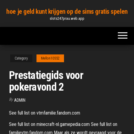
Skip
hoe je geld kunt krijgen op de sims gratis spelen
to
slots247prau.web.app
the
content
Category
Mellon10552
Prestatiegids voor
pokeravond 2
By
ADMIN
See full list on vtmfamilie.fandom.com
See full list on minecraft-nl.gamepedia.com See full list on
familievtm.fandom.com Maar als ze wordt gevraagd voor de