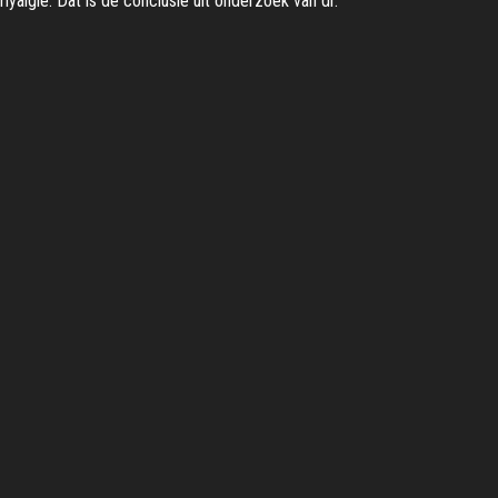
yalgie. Dat is de conclusie uit onderzoek van dr.