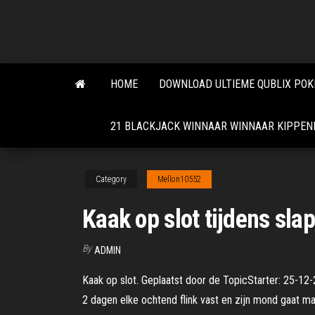
Skip
to
the
content
HOME
DOWNLOAD ULTIEME QUBLIX POK
21 BLACKJACK WINNAAR WINNAAR KIPPEN
Category
Mellon10552
Kaak op slot tijdens sla
By
ADMIN
Kaak op slot. Geplaatst door de TopicStarter: 25-12-2
2 dagen elke ochtend flink vast en zijn mond gaat maar