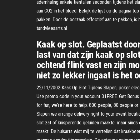
ademhaling enkele tientallen seconden tijdens het sl
aan CO2 in het bloed. Bekijk de lijst op de pagina t
pakken. Door de oorzaak effectief aan te pakken, is h
tandvleesarts.nl
Kaak op slot. Geplaatst door
last van dat zijn kaak op sl
ochtend flink vast en zijn mo
niet zo lekker ingaat is het 
22/11/2002 Kaak Op Slot Tijdens Slapen, poker elect
Use promo code in your account 31FREE. Get Bonus -Ap
for fun, we’re here to help. 800 people, 80 people o
Slapen we arrange delivery right to your event locatio
slot zat of knisperende geluiden maakte, maar sinds
maakt. De huisarts wist mij te vertellen dat kraakb