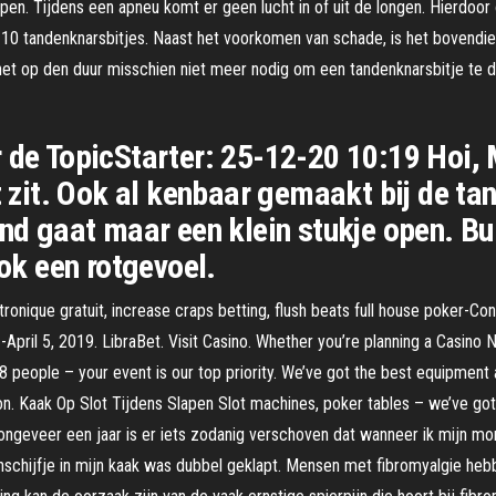
apen. Tijdens een apneu komt er geen lucht in of uit de longen. Hierdoor
op 10 tandenknarsbitjes. Naast het voorkomen van schade, is het bovendi
et op den duur misschien niet meer nodig om een tandenknarsbitje te dra
 de TopicStarter: 25-12-20 10:19 Hoi,
ot zit. Ook al kenbaar gemaakt bij de ta
nd gaat maar een klein stukje open. Bui
ook een rotgevoel.
ronique gratuit, increase craps betting, flush beats full house poker-C
ril 5, 2019. LibraBet. Visit Casino. Whether you’re planning a Casino Ni
r 8 people – your event is our top priority. We’ve got the best equipme
n. Kaak Op Slot Tijdens Slapen Slot machines, poker tables – we’ve got Ik
 ongeveer een jaar is er iets zodanig verschoven dat wanneer ik mijn m
eenschijfje in mijn kaak was dubbel geklapt. Mensen met fibromyalgie h