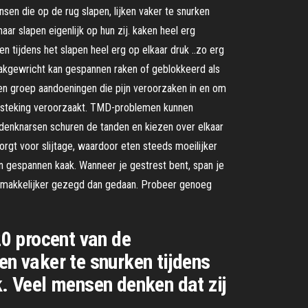
sen die op de rug slapen, lijken vaker te snurken
ar slapen eigenlijk op hun zij. kaken heel erg
 tijdens het slapen heel erg op elkaar druk ..zo erg
aakgewricht kan gespannen raken of geblokkeerd als
 een groep aandoeningen die pijn veroorzaken in en om
ntsteking veroorzaakt. TMD-problemen kunnen
ndenknarsen schuren de tanden en kiezen over elkaar
rgt voor slijtage, waardoor eten steeds moeilijker
en gespannen kaak. Wanneer je gestrest bent, span je
en makkelijker gezegd dan gedaan. Probeer genoeg
20 procent van de
en vaker te snurken tijdens
k. Veel mensen denken dat zij